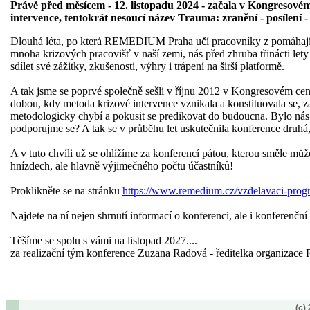
Právě před měsícem - 12. listopadu 2024 - začala v Kongresové
intervence, tentokrát nesoucí název Trauma: zranění - posílení - 
Dlouhá léta, po která REMEDIUM Praha učí pracovníky z pomáhajících
mnoha krizových pracovišť v naší zemi, nás před zhruba třinácti lety 
sdílet své zážitky, zkušenosti, výhry i trápení na širší platformě.
A tak jsme se poprvé společně sešli v říjnu 2012 v Kongresovém cent
dobou, kdy metoda krizové intervence vznikala a konstituovala se, z
metodologicky chybí a pokusit se predikovat do budoucna. Bylo nás
podporujme se? A tak se v průběhu let uskutečnila konference druhá,
A v tuto chvíli už se ohlížíme za konferencí pátou, kterou směle mů
hnízdech, ale hlavně výjimečného počtu účastníků!
Proklikněte se na stránku
https://www.remedium.cz/vzdelavaci-prog
Najdete na ní nejen shrnutí informací o konferenci, ale i konferenč
Těšíme se spolu s vámi na listopad 2027....
za realizační tým konference Zuzana Radová - ředitelka organiza
(c)