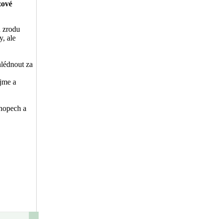
zové
u zrodu
y, ale
hlédnout za
ejme a
shopech a