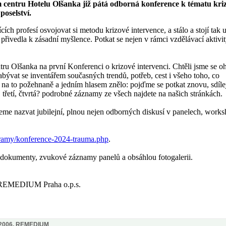
m centru Hotelu Olšanka již pátá odborná konference k tématu kri
poselství.
 profesí osvojovat si metodu krizové intervence, a stálo a stojí tak 
přivedla k zásadní myšlence. Potkat se nejen v rámci vzdělávací aktivit
ru Olšanka na první Konferenci o krizové intervenci. Chtěli jsme se o
abývat se inventářem současných trendů, potřeb, cest i všeho toho, co
 na to požehnaně a jedním hlasem znělo: pojďme se potkat znovu, sdíl
 třetí, čtvrtá? podrobné záznamy ze všech najdete na našich stránkách.
žeme nazvat jubilejní, plnou nejen odborných diskusí v panelech, work
ramy/konference-2024-trauma.php
.
ní dokumenty, zvukové záznamy panelů a obsáhlou fotogalerii.
ce REMEDIUM Praha o.p.s.
 2006, REMEDIUM